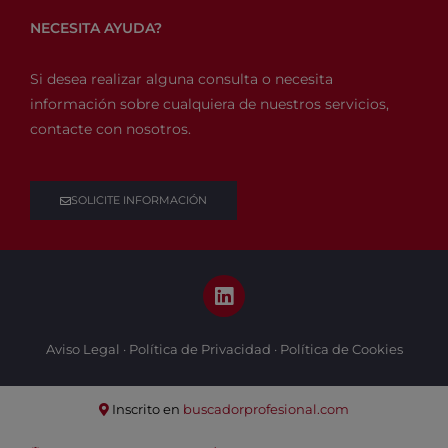
NECESITA AYUDA?
Si desea realizar alguna consulta o necesita
información sobre cualquiera de nuestros servicios,
contacte con nosotros.
SOLICITE INFORMACIÓN
L
i
n
k
Aviso Legal
·
Política de Privacidad
·
Política de Cookies
e
d
i
Inscrito en
buscadorprofesional.com
n