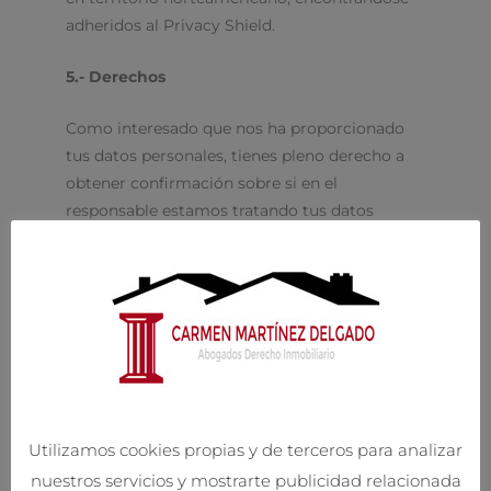
adheridos al Privacy Shield.
5.- Derechos
Como interesado que nos ha proporcionado
tus datos personales, tienes pleno derecho a
obtener confirmación sobre si en el
responsable estamos tratando tus datos
personales, y en concreto estás facultado para
ejercitar los siguientes derechos que la
normativa en materia de protección de datos
te reconoce, conforme a lo previsto en la
misma:
Derecho a revocar en cualquier
momento el consentimiento prestado.
Utilizamos cookies propias y de terceros para analizar
Derecho de ACCESO a tus datos
nuestros servicios y mostrarte publicidad relacionada
personales